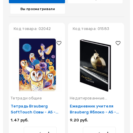
Вы просматривали
Код товара: 02042
Код товара: 01583
Тетради общие
Недатированные
Н
Тетрадь Brauberg
ежедневники
Ежедневник учителя
е
Е
SoftTouch Совы - А5 -
Brauberg Яблоко - А5 -
B
40л - Клетка
144л
А
1.47 руб.
9.20 руб.
9.